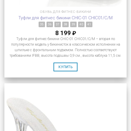
ОБУВЬ ДЛЯ ФИТНЕС-БИКИНИ
Туфли для фитнес бикини CHIC-01 CHIC01/C/M
35
36
37
38
39
40
41
8 199
₽
Туфли для фитнес бикини CHIC-01 CHIC01/C/M – вторая по
популярности модель у бикинисток в классическом исполнении на
шпильке с фронтальным подъемом. Полностью соответствуют
требованиям IFBB, высота подошвы 0,9 см., высота каблука 11,5 см.
КУПИТЬ