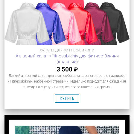
ХАЛАТЫ ДЛЯ ФИТНЕС-БИКИНИ
Атласный халат «Fitnessbikini» для фитнес-бикини
(красный)
3 500
₽
Легкий атласный халат для фитнес-бикини красного цвета с надписью
«Fitnessbikini», набранной стразами. Идеально подходит для ожидания
выхода на сцену или отдыха после нанесения грима.
КУПИТЬ