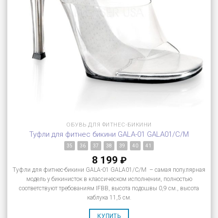
ОБУВЬ ДЛЯ ФИТНЕС-БИКИНИ
Туфли для фитнес бикини GALA-01 GALA01/C/M
35
36
37
38
39
40
41
8 199
₽
Туфли для фитнес-бикини GALA-01 GALA01/C/M – самая популярная
модель у бикинисток в классическом исполнении, полностью
соответствуют требованиям IFBB, высота подошвы 0,9 см., высота
каблука 11,5 см.
КУПИТЬ