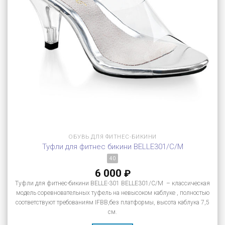
ОБУВЬ ДЛЯ ФИТНЕС-БИКИНИ
Туфли для фитнес бикини BELLE301/C/M
40
6 000
₽
Туфли для фитнес-бикини BELLE-301 BELLE301/C/M – классическая
модель соревновательных туфель на невысоком каблуке , полностью
соответствуют требованиям IFBB,без платформы, высота каблука 7,5
см.