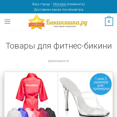
Skip
Ваш город
–
Москва
(
изменить
)
Доставим заказ
послезавтра
to
content
0
Товары для фитнес-бикини
БИКИНЯШКА.РУ