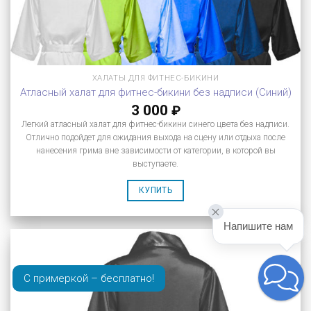
ХАЛАТЫ ДЛЯ ФИТНЕС-БИКИНИ
Атласный халат для фитнес-бикини без надписи (Синий)
3 000
₽
Легкий атласный халат для фитнес-бикини синего цвета без надписи.
Отлично подойдет для ожидания выхода на сцену или отдыха после
нанесения грима вне зависимости от категории, в которой вы
выступаете.
КУПИТЬ
Напишите нам
С примеркой – бесплатно!