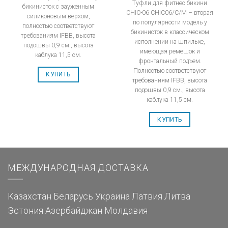
Туфли для фитнес бикини
бикинисток с зауженным
CHIC-06 CHIC06/C/M – вторая
силиконовым верхом,
по популярности модель у
полностью соответствуют
бикинисток в классическом
требованиям IFBB, высота
исполнении на шпильке,
подошвы 0,9 см., высота
имеющая ремешок и
каблука 11,5 см.
фронтальный подъем.
Полностью соответствуют
КУПИТЬ
требованиям IFBB, высота
подошвы 0,9 см., высота
каблука 11,5 см.
КУПИТЬ
МЕЖДУНАРОДНАЯ ДОСТАВКА
Казахстан
Беларусь
Украина
Латвия
Литва
Эстония
Азербайджан
Молдавия