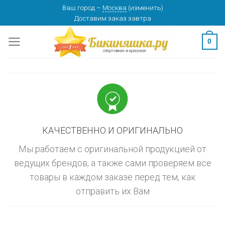
Skip
Ваш город
–
Москва
(
изменить
)
изменить
МОСКВА
Доставим заказ
завтра
to
content
0
КАЧЕСТВЕННО И ОРИГИНАЛЬНО
Мы работаем с оригинальной продукцией от
ведущих брендов, а также сами проверяем все
товары в каждом заказе перед тем, как
отправить их Вам