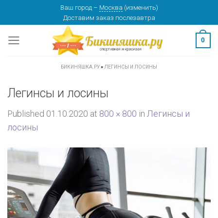
Skip
Ваш город
–
Москва
(
изменить
)
Доставим заказ
послезавтра
to
content
0
БИКИНЯШКА.РУ
»
ЛЕГИНСЫ И ЛОСИНЫ
Легинсы и лосины
Published
01.10.2020
at
800 × 800
in
Легинсы и
лосины