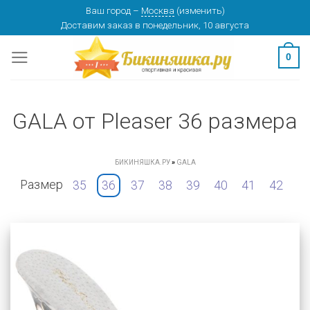
Skip
Ваш город
–
Москва
(
изменить
)
Доставим заказ
в понедельник, 10 августа
to
content
0
GALA от Pleaser 36 размера
БИКИНЯШКА.РУ
»
GALA
Размер
35
36
37
38
39
40
41
42