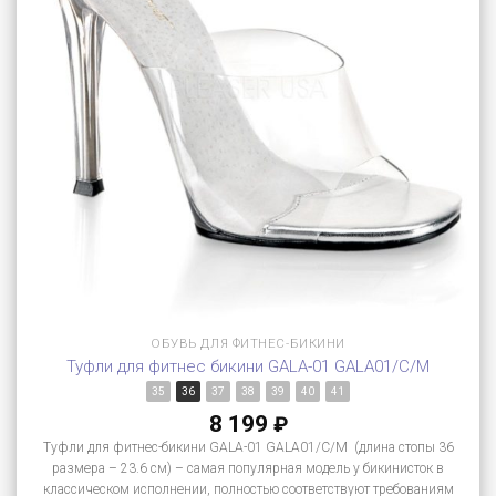
ОБУВЬ ДЛЯ ФИТНЕС-БИКИНИ
Туфли для фитнес бикини GALA-01 GALA01/C/M
35
36
37
38
39
40
41
8 199
₽
Туфли для фитнес-бикини GALA-01 GALA01/C/M (длина стопы 36
размера – 23.6 см) – самая популярная модель у бикинисток в
классическом исполнении, полностью соответствуют требованиям