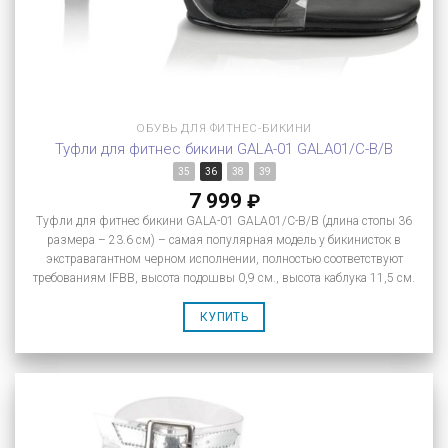
ОБУВЬ ДЛЯ ФИТНЕС-БИКИНИ
Туфли для фитнес бикини GALA-01 GALA01/C-B/B
35
36
38
39
7 999
₽
Туфли для фитнес бикини GALA-01 GALA01/C-B/B (длина стопы 36
размера – 23.6 см) – самая популярная модель у бикинисток в
экстравагантном черном исполнении, полностью соответствуют
требованиям IFBB, высота подошвы 0,9 см., высота каблука 11,5 см.
КУПИТЬ