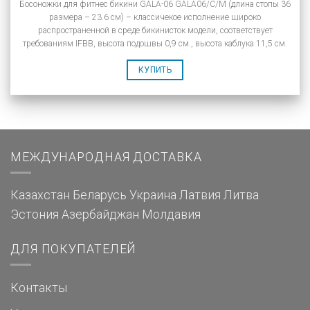
Босоножки для фитнес бикини GALA-06 GALA06/C/M (длина стопы 36
размера – 23.6 см) – классичекое исполнение широко
распространенной в среде бикинисток модели, соответствует
требованиям IFBB, высота подошвы 0,9 см., высота каблука 11,5 см.
КУПИТЬ
МЕЖДУНАРОДНАЯ ДОСТАВКА
Казахстан
Беларусь
Украина
Латвия
Литва
Эстония
Азербайджан
Молдавия
ДЛЯ ПОКУПАТЕЛЕЙ
Контакты